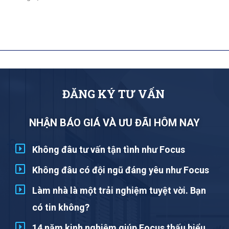
Đ
Ă
N
G
K
Ý
T
Ư
V
Ấ
N
NHẬN BÁO GIÁ VÀ ƯU ĐÃI HÔM NAY
Không đâu tư vấn tận tình như Focus
Không đâu có đội ngũ đáng yêu như Focus
Làm nhà là một trải nghiệm tuyệt vời. Bạn
có tin không?
14 năm kinh nghiệm giúp Focus thấu hiểu