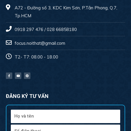
A72 - Đường số 3, KDC Kim Sơn, P.Tân Phong, Q.7,
Tp.HCM
0918 297 476 / 028 66858180
focus.noithat@gmail.com
T2- T7: 08.00 - 18.00
ĐĂNG KÝ TƯ VẤN