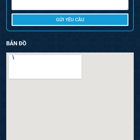
GỬI YÊU CẦU
BẢN ĐỒ