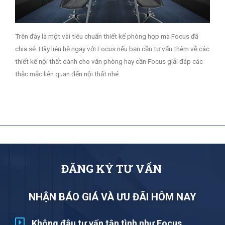
Trên đây là một vài tiêu chuẩn thiết kế phòng họp mà Focus đã
chia sẻ. Hãy liên hệ ngay với Focus nếu bạn cần tư vấn thêm về các
thiết kế nội thất dành cho văn phòng hay cần Focus giải đáp các
thắc mắc liên quan đến nội thất nhé.
Đ
Ă
N
G
K
Ý
T
Ư
V
Ấ
N
NHẬN BÁO GIÁ VÀ ƯU ĐÃI HÔM NAY
Không đâu tư vấn tận tình như Focus