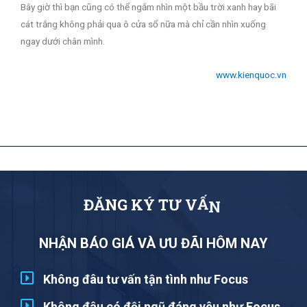
Bây giờ thì bạn cũng có thể ngắm nhìn một bầu trời xanh hay bãi
cát trắng không phải qua ô cửa sổ nữa mà chỉ cần nhìn xuống
ngay dưới chân mình.
www.kienquoc.vn
Đ
Ă
N
G
K
Ý
T
Ư
V
Ấ
N
NHẬN BÁO GIÁ VÀ ƯU ĐÃI HÔM NAY
Không đâu tư vấn tận tình như Focus
Không đâu có đội ngũ đáng yêu như Focus