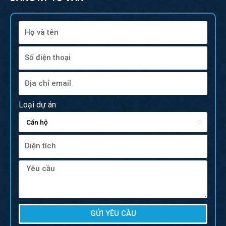
Loại dự án
GỬI YÊU CẦU