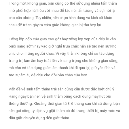
Trong một không gian, bạn cũng có thể sử dụng nhiều tấm thảm
nhỏ phối hợp hài hòa với nhau để tạo nên ấn tượng và sự mới lạ
cho căn phòng. Tuy nhiên, nên chọn hình dáng và kích cỡ khác
nhau để trách gây ra cảm giác không gian bị thu hẹp lại.
Tiếng lốp cốp của giày cao gót hay tiếng lẹp xẹp của dép lê vào
buổi sáng sớm hay vào giờ nghỉ trưa chắc hẳn sẽ tạo nên sự khó
chịu cho những người khác. Vì vậy, thảm không chỉ có tác dụng
trang trí, làm ấm hay toát lên vẻ sang trọng cho không gian sống,
mà còn có tác dụng giảm âm thanh khi đi qua lại, giữ yên tĩnh và
tạo sự êm ái, dễ chịu cho đôi bàn chân của bạn.
Vấn đề vệ sinh tấm thảm trải sàn cũng cần được đặc biệt chú ý.
Hàng ngày bạn nên vệ sinh thảm bằng cách dùng máy hút bụi
thông thường. Khoảng thời gian từ 3-6 tháng sau khi sử dụng, bạn
nên gọi công ty dịch vụ giặt thảm có đủ trang thiết bị, máy móc và
dầu giặt chuyên dụng đến giặt thảm.