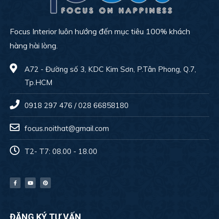
Focus Interior luôn hướng đến mục tiêu 100% khách
hàng hài lòng.
A72 - Đường số 3, KDC Kim Sơn, P.Tân Phong, Q.7,
Tp.HCM
0918 297 476 / 028 66858180
focus.noithat@gmail.com
T2- T7: 08.00 - 18.00
ĐĂNG KÝ TƯ VẤN