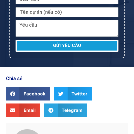
GỬI YÊU CẦU
Chia sẻ:
Facebook
Twitter
Email
Telegram