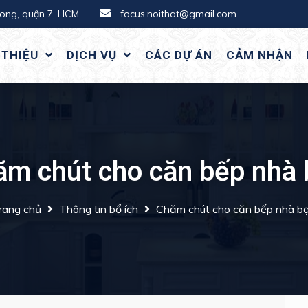
hong, quận 7, HCM
focus.noithat@gmail.com
 THIỆU
DỊCH VỤ
CÁC DỰ ÁN
CẢM NHẬN
ăm chút cho căn bếp nhà 
rang chủ
Thông tin bổ ích
Chăm chút cho căn bếp nhà b