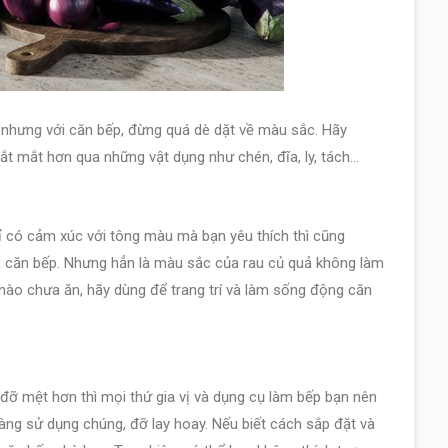
 nhưng với căn bếp, đừng quá dè dặt về màu sắc. Hãy
t mắt hơn qua những vật dụng như chén, đĩa, ly, tách…
hỉ có cảm xúc với tông màu mà bạn yêu thích thì cũng
 căn bếp. Nhưng hẳn là màu sắc của rau củ quả không làm
nào chưa ăn, hãy dùng để trang trí và làm sống động căn
à đỡ mệt hơn thì mọi thứ gia vị và dụng cụ làm bếp bạn nên
dàng sử dụng chúng, đỡ lay hoay. Nếu biết cách sắp đặt và