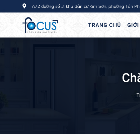
A72 đường số 3, khu dân cư Kim Sơn, phường Tân P
TRANG CHỦ
GIỚI
Ch
T