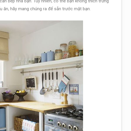
căn bếp nhà bạn. Tuy nhiên, có thể bạn không thích trưng
 nấu ăn, hãy mang chúng ra để sẵn trước mặt bạn.