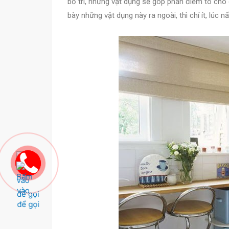
bố trí, những vật dụng sẽ góp phần điểm tô cho 
bày những vật dụng này ra ngoài, thì chí ít, lúc