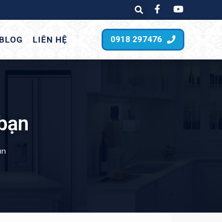
0918 297476
BLOG
LIÊN HỆ
bạn
ạn