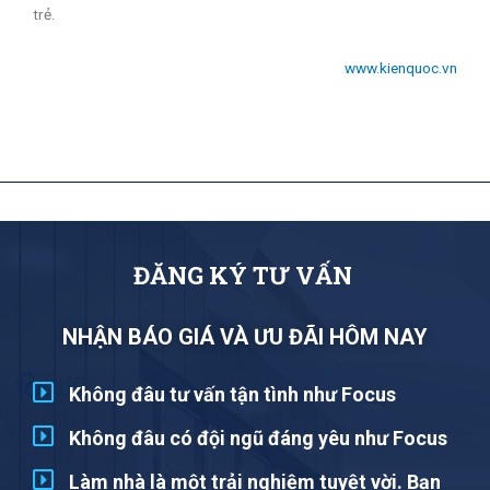
trẻ.
www.kienquoc.vn
Đ
Ă
N
G
K
Ý
T
Ư
V
Ấ
N
NHẬN BÁO GIÁ VÀ ƯU ĐÃI HÔM NAY
Không đâu tư vấn tận tình như Focus
Không đâu có đội ngũ đáng yêu như Focus
Làm nhà là một trải nghiệm tuyệt vời. Bạn