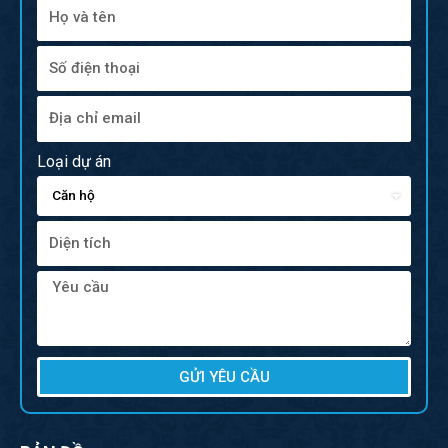
Loại dự án
GỬI YÊU CẦU