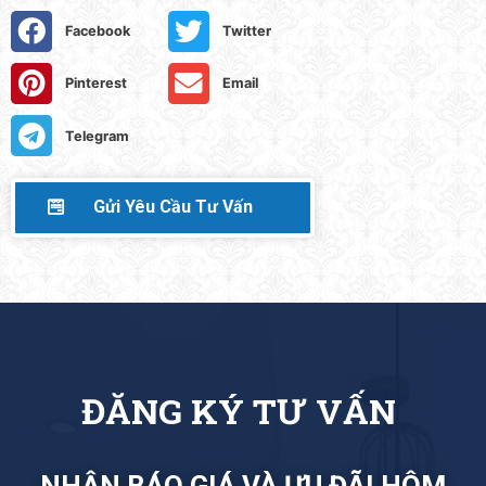
Facebook
Twitter
Pinterest
Email
Telegram
Gửi Yêu Cầu Tư Vấn
Đ
Ă
N
G
K
Ý
T
Ư
V
Ấ
N