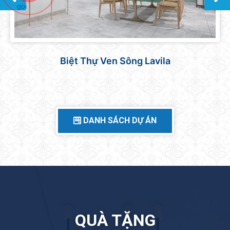
Căn hộ Sunrise Central
DANH SÁCH DỰ ÁN
QUÀ TẶNG