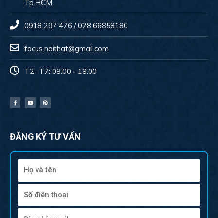
Tp.HCM
0918 297 476 / 028 66858180
focus.noithat@gmail.com
T2- T7: 08.00 - 18.00
ĐĂNG KÝ TƯ VẤN