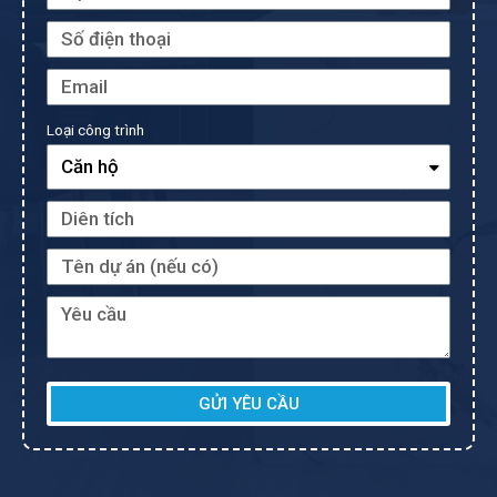
Loại công trình
GỬI YÊU CẦU