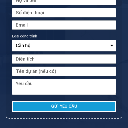
Loại công trình
GỬI YÊU CẦU