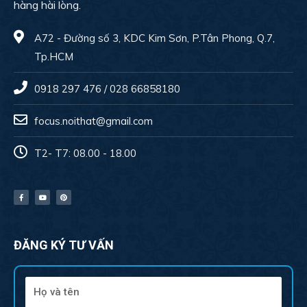
hàng hài lòng.
A72 - Đường số 3, KDC Kim Sơn, P.Tân Phong, Q.7,
Tp.HCM
0918 297 476 / 028 66858180
focus.noithat@gmail.com
T2- T7: 08.00 - 18.00
ĐĂNG KÝ TƯ VẤN