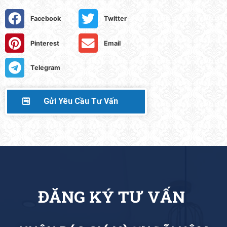
Facebook
Twitter
Pinterest
Email
Telegram
Gửi Yêu Cầu Tư Vấn
Đ
Ă
N
G
K
Ý
T
Ư
V
Ấ
N