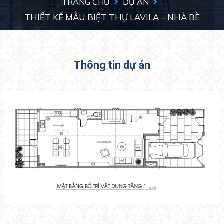
TRANG CHỦ
DỰ ÁN
THIẾT KẾ MẪU BIỆT THỰ LAVILA – NHÀ BÈ
Thông tin dự án