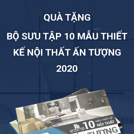
QUÀ TẶNG
BỘ SƯU TẬP 10 MẪU THIẾT
KẾ NỘI THẤT ẤN TƯỢNG
2020