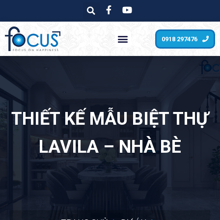
0918 297476
THIẾT KẾ MẪU BIỆT THỰ
LAVILA – NHÀ BÈ