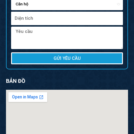
GỬI YÊU CẦU
BẢN ĐỒ