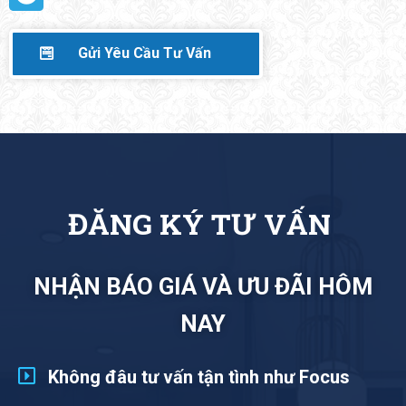
Gửi Yêu Cầu Tư Vấn
Đ
Ă
N
G
K
Ý
T
Ư
V
Ấ
N
NHẬN BÁO GIÁ VÀ ƯU ĐÃI HÔM
NAY
Không đâu tư vấn tận tình như Focus