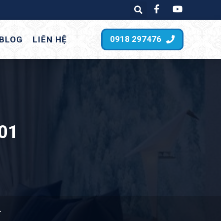
0918 297476
BLOG
LIÊN HỆ
01
1