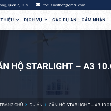
hong, quận 7, HCM
focus.noithat@gmail.com
 THIỆU
DỊCH VỤ
CÁC DỰ ÁN
CẢM NHẬN
ĂN HỘ STARLIGHT – A3 10.
TRANG CHỦ
DỰ ÁN
CĂN HỘ STARLIGHT – A3 10.0