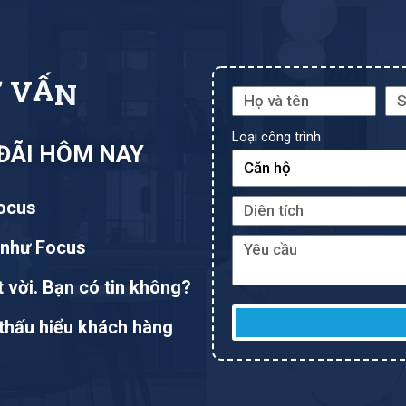
Ư
V
Ấ
N
Loại công trình
 ĐÃI HÔM NAY
Focus
 như Focus
 vời. Bạn có tin không?
thấu hiểu khách hàng