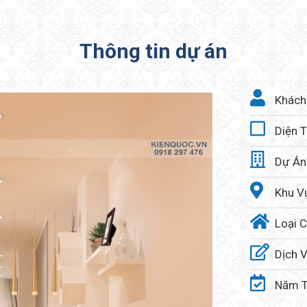
Thông tin dự án
Khách
Diện T
Dự Án
Khu V
Loại C
Dịch V
Năm T