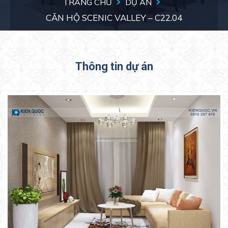
TRANG CHỦ
DỰ ÁN
CĂN HỘ SCENIC VALLEY – C22.04
Thông tin dự án