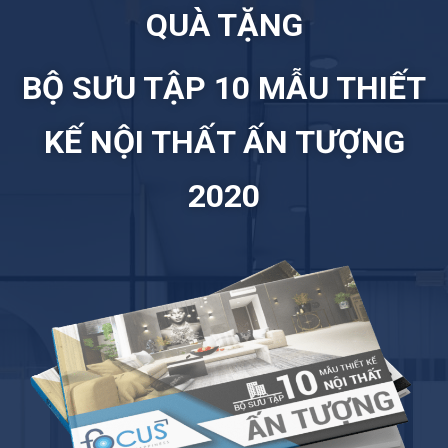
QUÀ TẶNG
BỘ SƯU TẬP 10 MẪU THIẾT
KẾ NỘI THẤT ẤN TƯỢNG
2020