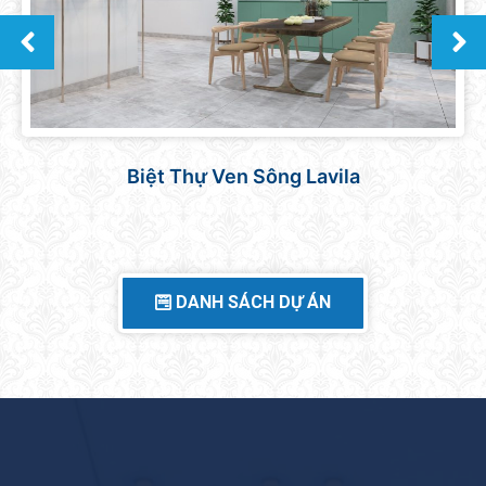
Căn hộ Sunrise Central
DANH SÁCH DỰ ÁN