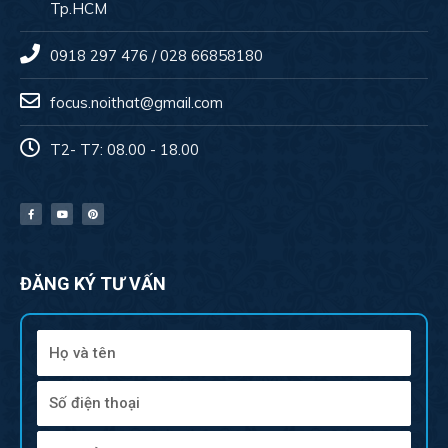
Tp.HCM
0918 297 476 / 028 66858180
focus.noithat@gmail.com
T2- T7: 08.00 - 18.00
ĐĂNG KÝ TƯ VẤN