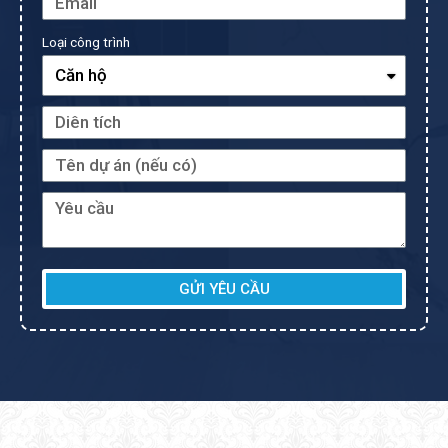
Loại công trình
GỬI YÊU CẦU