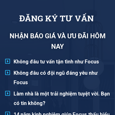
Đ
Ă
N
G
K
Ý
T
Ư
V
Ấ
N
NHẬN BÁO GIÁ VÀ ƯU ĐÃI HÔM
NAY
Không đâu tư vấn tận tình như Focus
Không đâu có đội ngũ đáng yêu như
Focus
Làm nhà là một trải nghiệm tuyệt vời. Bạn
có tin không?
14 năm kinh nghiệm giúp Focus thấu hiểu