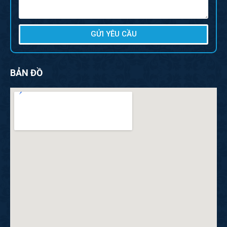
GỬI YÊU CẦU
BẢN ĐỒ