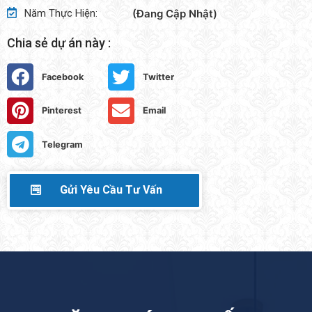
Năm Thực Hiện:
(Đang Cập Nhật)
Chia sẻ dự án này :
Facebook
Twitter
Pinterest
Email
Telegram
Gửi Yêu Cầu Tư Vấn
G
K
Ý