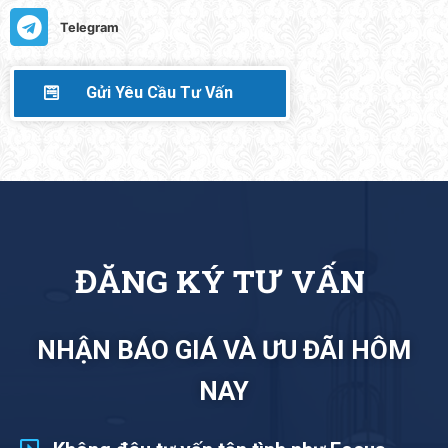
Telegram
Gửi Yêu Cầu Tư Vấn
T
Ư
V
Ấ
N
NHẬN BÁO GIÁ VÀ ƯU ĐÃI HÔM
NAY