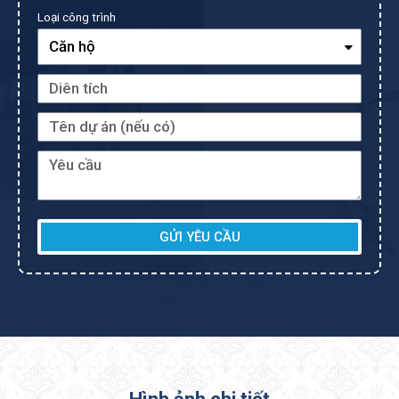
Loại công trình
GỬI YÊU CẦU