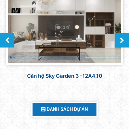
Thiết kế mẫu căn hộ Vinhomes Grand Park –
2PN
DANH SÁCH DỰ ÁN