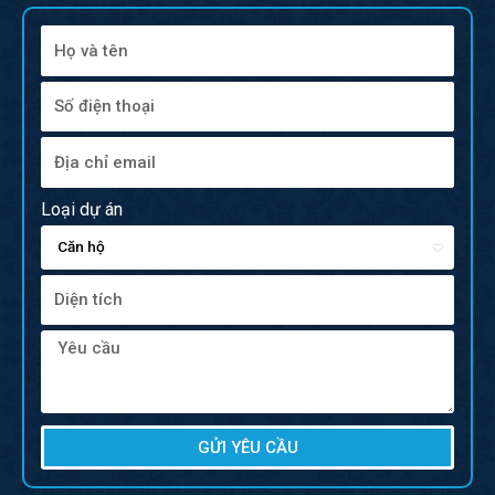
Loại dự án
GỬI YÊU CẦU