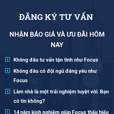
Đ
Ă
N
G
K
Ý
T
Ư
V
Ấ
N
NHẬN BÁO GIÁ VÀ ƯU ĐÃI HÔM
NAY
Không đâu tư vấn tận tình như Focus
Không đâu có đội ngũ đáng yêu như
Focus
Làm nhà là một trải nghiệm tuyệt vời. Bạn
có tin không?
14 năm kinh nghiệm giúp Focus thấu hiểu