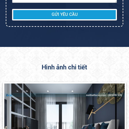
GỬI YÊU CẦU
Hình ảnh chi tiết