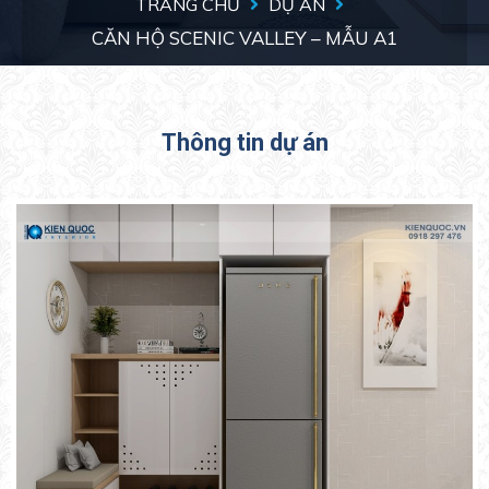
TRANG CHỦ
DỰ ÁN
CĂN HỘ SCENIC VALLEY – MẪU A1
Thông tin dự án