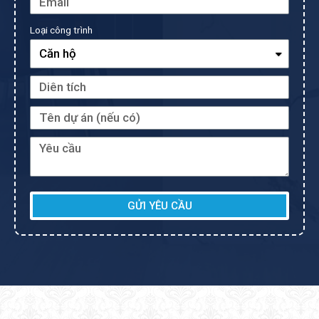
Loại công trình
GỬI YÊU CẦU