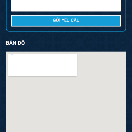
GỬI YÊU CẦU
BẢN ĐỒ