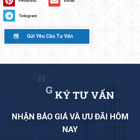
Pinterest
Email
Telegram
Gửi Yêu Cầu Tư Vấn
N
Ý
Đ
Ă
N
G
K
Ư
T
V
Ấ
NHẬN BÁO GIÁ VÀ ƯU ĐÃI HÔM
NAY