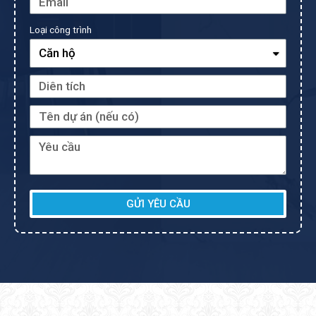
Loại công trình
GỬI YÊU CẦU