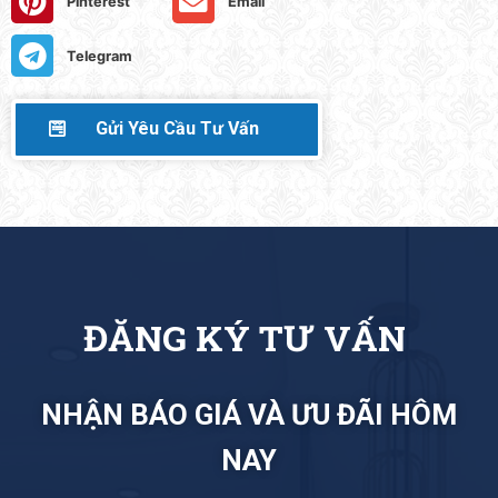
Pinterest
Email
Telegram
Gửi Yêu Cầu Tư Vấn
Đ
Ă
N
G
K
Ý
T
Ư
V
Ấ
N
NHẬN BÁO GIÁ VÀ ƯU ĐÃI HÔM
NAY