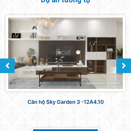
Thiết kế mẫu căn hộ Vinhomes Grand Park –
2PN