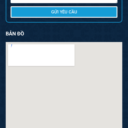
GỬI YÊU CẦU
BẢN ĐỒ