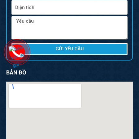
GỬI YÊU CẦU
BẢN ĐỒ